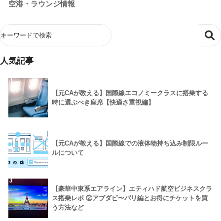
空港・ラウンジ情報
人気記事
1
【元CAが教える】国際線エコノミークラスに搭乗する
時に選ぶべき座席【快適さ重視編】
2
【元CAが教える】国際線での液体物持ち込み制限ルー
ルについて
3
【豪華中東系エアライン】エティハド航空ビジネスクラ
ス搭乗レポ ②アブダビ〜パリ編とお得にチケットを買
う方法など