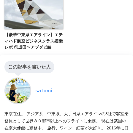
【豪華中東系エアライン】エテ
ィハド航空ビジネスクラス搭乗
レポ ①成田〜アブダビ編
この記事を書いた人
satomi
東京在住。 アジア系、中東系、大手日系エアラインの3社で客室乗
務員として世界８０都市以上へのフライトに乗務。 現在は某国の
在京大使館に勤務中。 旅行、ワイン、紅茶が大好き。 2016年に日