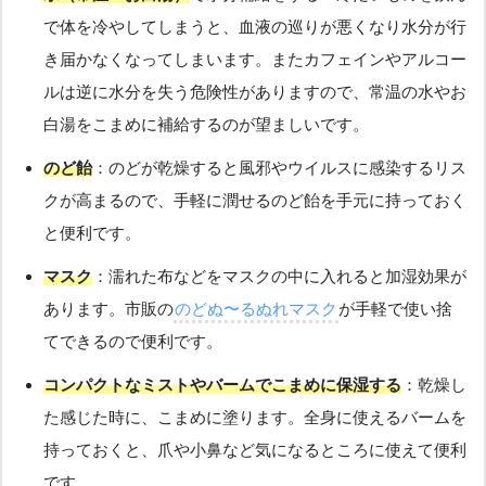
で体を冷やしてしまうと、血液の巡りが悪くなり水分が行
き届かなくなってしまいます。またカフェインやアルコー
ルは逆に水分を失う危険性がありますので、常温の水やお
白湯をこまめに補給するのが望ましいです。
のど飴
：のどが乾燥すると風邪やウイルスに感染するリス
クが高まるので、手軽に潤せるのど飴を手元に持っておく
と便利です。
マスク
：濡れた布などをマスクの中に入れると加湿効果が
あります。市販の
のどぬ〜るぬれマスク
が手軽で使い捨
てできるので便利です。
コンパクトなミストやバームでこまめに保湿する
：乾燥し
た感じた時に、こまめに塗ります。全身に使えるバームを
持っておくと、爪や小鼻など気になるところに使えて便利
です。