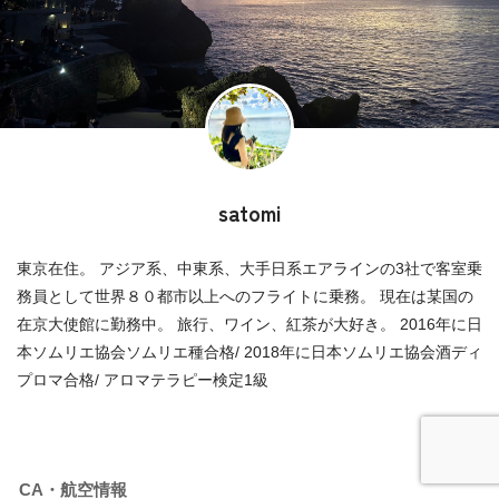
satomi
東京在住。 アジア系、中東系、大手日系エアラインの3社で客室乗
務員として世界８０都市以上へのフライトに乗務。 現在は某国の
在京大使館に勤務中。 旅行、ワイン、紅茶が大好き。 2016年に日
本ソムリエ協会ソムリエ種合格/ 2018年に日本ソムリエ協会酒ディ
プロマ合格/ アロマテラピー検定1級
CA・航空情報